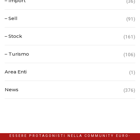
– Import
(36)
– Sell
(91)
– Stock
(161)
– Turismo
(106)
Area Enti
(1)
News
(376)
ESSERE PROTAGONISTI NELLA COMMUNITY EURO-