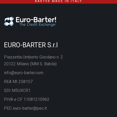
BARTER MADE IN ITALY
EURO-BARTER S.r.l
Piazzetta Umberto Giordano n. 2
20122 Milano (MM S. Babila)
info@euro-barter.com
REA MI 258157
SDI M5UXCR1
P.IVA e CF 11081210962
PEC euro-barter@pec.it